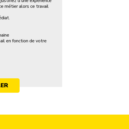
 justifiez d'une expérience
e métier alors ce travail
diat.
maine
tail en fonction de votre
LER