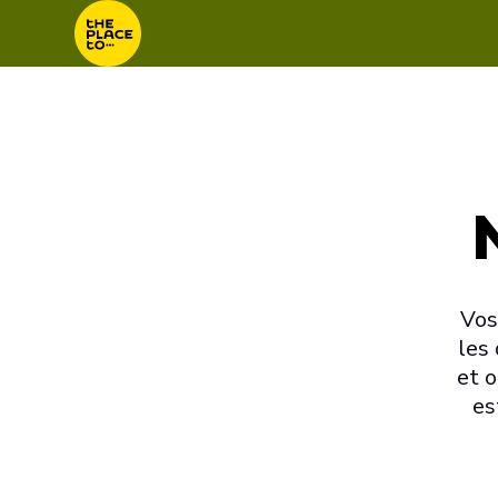
Vos
les 
et o
es