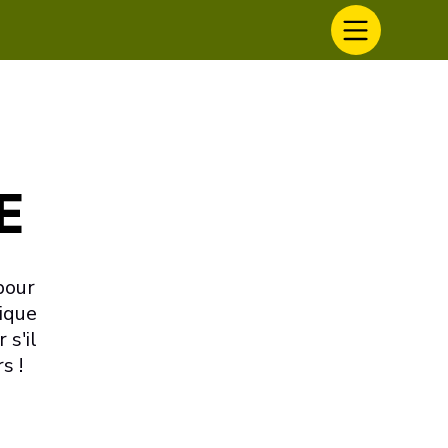
E
pour
nique
 s'il
s !